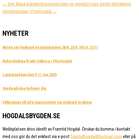
← Den årliga brännbollsturnering blev en regnblöt men trevlig tillställning
Hembygdsdag i Ytterhogdal →
NYHETER
Möten om Vindpark Hogdalsbygden 28/8, 25/9, 30/10, 27/11
Rekordmånga firade Valborg i Ytterhogdal
Landsbygdsveckan 5-11 maj 2025
Svedjegården behöver dig
Välkommen till informationsmöte om vindpark Grubban
HOGDALSBYGDEN.SE
Webbplatsen drivs ideellt av Framtid Hogdal. Önskar du komma i kontakt
med oss gör du det enklast via e-post
framtidhogdal@hotmail.com
eller på