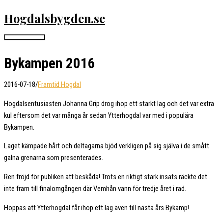
Hoppa
Hogdalsbygden.se
till
innehåll
Huvudmeny
Bykampen 2016
2016-07-18
/
Framtid Hogdal
Hogdalsentusiasten Johanna Grip drog ihop ett starkt lag och det var extra
kul eftersom det var många år sedan Ytterhogdal var med i populära
Bykampen.
Laget kämpade hårt och deltagarna bjöd verkligen på sig själva i de smått
galna grenarna som presenterades.
Ren fröjd för publiken att beskåda! Trots en riktigt stark insats räckte det
inte fram till finalomgången där Vemhån vann för tredje året i rad.
Hoppas att Ytterhogdal får ihop ett lag även till nästa års Bykamp!