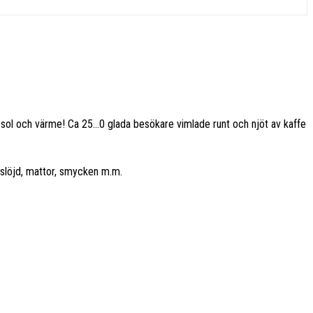
 sol och värme! Ca 25…0 glada besökare vimlade runt och njöt av kaffe
mslöjd, mattor, smycken m.m.