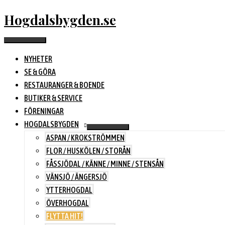
Hoppa
Hogdalsbygden.se
till
innehåll
Huvudmeny
NYHETER
SE & GÖRA
RESTAURANGER & BOENDE
BUTIKER & SERVICE
FÖRENINGAR
HOGDALSBYGDEN
ASPAN / KROKSTRÖMMEN
FLOR / HUSKÖLEN / STORÅN
FÅSSJÖDAL / KÄNNE / MINNE / STENSÅN
VÄNSJÖ / ÄNGERSJÖ
YTTERHOGDAL
ÖVERHOGDAL
FLYTTA HIT!