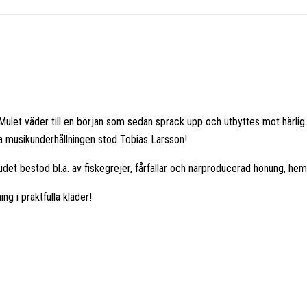
ulet väder till en början som sedan sprack upp och utbyttes mot härlig
iga musikunderhållningen stod Tobias Larsson!
et bestod bl.a. av fiskegrejer, fårfällar och närproducerad honung, he
 i praktfulla kläder!