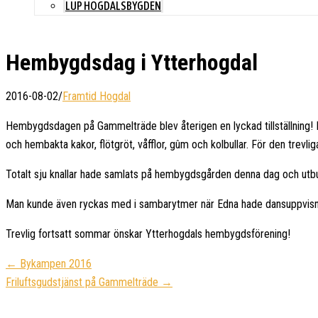
LUP HOGDALSBYGDEN
Hembygdsdag i Ytterhogdal
2016-08-02
/
Framtid Hogdal
Hembygdsdagen på Gammelträde blev återigen en lyckad tillställning! M
och hembakta kakor, flötgröt, våfflor, gûm och kolbullar. För den trevl
Totalt sju knallar hade samlats på hembygdsgården denna dag och utbud
Man kunde även ryckas med i sambarytmer när Edna hade dansuppvisning
Trevlig fortsatt sommar önskar Ytterhogdals hembygdsförening!
← Bykampen 2016
Friluftsgudstjänst på Gammelträde →