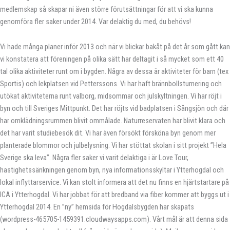
medlemskap så skapar ni även större förutsättningar för att vi ska kunna
genomföra fler saker under 2014. Var delaktig du med, du behövs!
Vi hade många planer inför 2013 och när vi blickar bakåt på det år som gått kan
vi konstatera att föreningen på olika sätt har deltagit i så mycket som ett 40
tal olika aktiviteter runt om i bygden. Några av dessa är aktiviteter för barn (tex
Sportis) och lekplatsen vid Petterssons. Vi har haft brännbollsturnering och
utökat aktiviteterna runt valborg, midsommar och julskyltningen. Vi har röjt i
byn och till Sveriges Mittpunkt. Det har röjts vid badplatsen i Sångsjön och där
har omklädningsrummen blivit ommålade. Naturreservaten har blivit klara och
det har varit studiebesök dit. Vi har även försökt försköna byn genom mer
planterade blommor och julbelysning. Vi har stöttat skolan i sitt projekt ”Hela
Sverige ska leva”. Några fler saker vi varit delaktiga i är Love Tour,
hastighetssänkningen genom byn, nya informationsskyltar i Ytterhogdal och
lokal inflyttarservice. Vi kan stolt informera att det nu finns en hjärtstartare på
ICA i Ytterhogdal. Vi har jobbat för att bredband via fiber kommer att byggs ut i
Ytterhogdal 2014. En ”ny” hemsida för Hogdalsbygden har skapats
(wordpress-465705-1459391.cloudwaysapps.com). Vårt mål är att denna sida