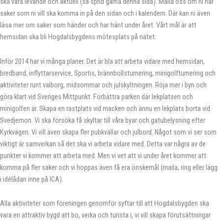
ska vara levande och aktuell (så sprid gärna denna sida). Maila oss om ni har
saker som ni vill ska komma in på den sidan och i kalendern. Där kan ni även
läsa mer om saker som händer och har hänt under året. Vårt mål är att
hemsidan ska bli Hogdalsbygdens mötesplats på nätet.
Inför 2014 har vi många planer. Det är bla att arbeta vidare med hemsidan,
bredband, inflyttarservice, Sportis, brännbollsturnering, minigolfturnering och
aktiviteter runt valborg, midsommar och julskyltningen. Röja mer i byn och
göra klart vid Sveriges Mittpunkt. Förbättra parken där lekplatsen och
minigolfen är. Skapa en rastplats vid macken och ännu en lekplats borta vid
Svedjemon. Vi ska försöka få skyltar till våra byar och gatubelysning efter
Kyrkvägen. Vi vill även skapa fler pubkvällar och julbord. Något som vi ser som
viktigt är samverkan så det ska vi arbeta vidare med. Detta var några av de
punkter vi kommer att arbeta med. Men vi vet att vi under året kommer att
komma på fler saker och vi hoppas även få era önskemål (maila, ring eller lägg
i idélådan inne på ICA).
Alla aktiviteter som föreningen genomför syftar till att Hogdalsbygden ska
vara en attraktiv bygd att bo, verka och turista i, vi vill skapa förutsättningar