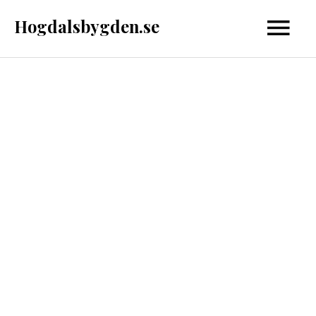
Hoppa
Hogdalsbygden.se
Huvud
till
innehåll