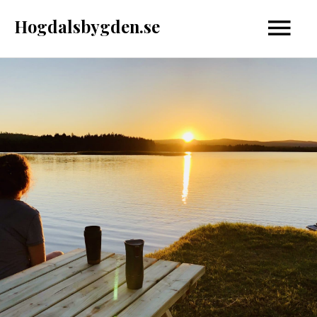
Hoppa
Hogdalsbygden.se
Huvud
till
innehåll