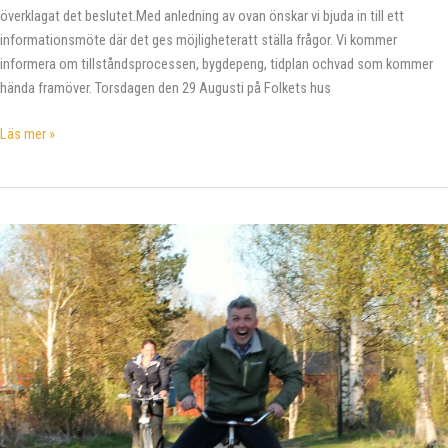
överklagat det beslutet.Med anledning av ovan önskar vi bjuda in till ett
informationsmöte där det ges möjligheteratt ställa frågor. Vi kommer
informera om tillståndsprocessen, bygdepeng, tidplan ochvad som kommer
hända framöver. Torsdagen den 29 Augusti på Folkets hus
Välkommen
Läs mer »
till
informationsmöte
om
vindpark
Grubban