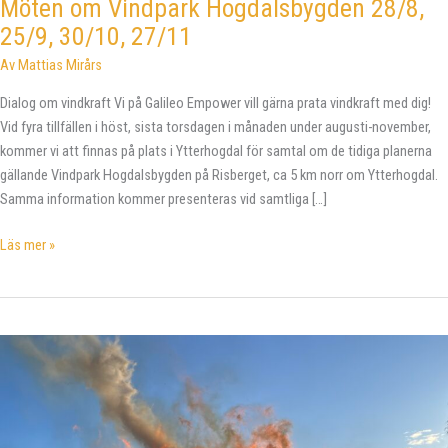
Möten om Vindpark Hogdalsbygden 28/8,
25/9, 30/10, 27/11
Av
Mattias Mirårs
Dialog om vindkraft Vi på Galileo Empower vill gärna prata vindkraft med dig!
Vid fyra tillfällen i höst, sista torsdagen i månaden under augusti-november,
kommer vi att finnas på plats i Ytterhogdal för samtal om de tidiga planerna
gällande Vindpark Hogdalsbygden på Risberget, ca 5 km norr om Ytterhogdal.
Samma information kommer presenteras vid samtliga […]
Möten
Läs mer »
om
Vindpark
Hogdalsbygden
28/8,
25/9,
30/10,
27/11