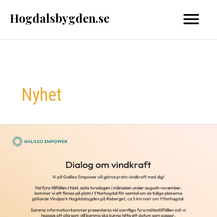
Hoppa
Hogdalsbygden.se
Huvud
till
innehåll
Nyhet