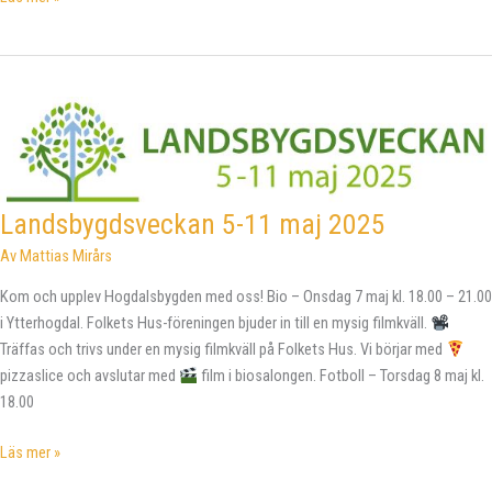
firade
Valborg
i
Ytterhogdal
Landsbygdsveckan 5-11 maj 2025
Av
Mattias Mirårs
Kom och upplev Hogdalsbygden med oss! Bio – Onsdag 7 maj kl. 18.00 – 21.00
i Ytterhogdal. Folkets Hus-föreningen bjuder in till en mysig filmkväll.
Träffas och trivs under en mysig filmkväll på Folkets Hus. Vi börjar med
pizzaslice och avslutar med
film i biosalongen. Fotboll – Torsdag 8 maj kl.
18.00
Landsbygdsveckan
Läs mer »
5-