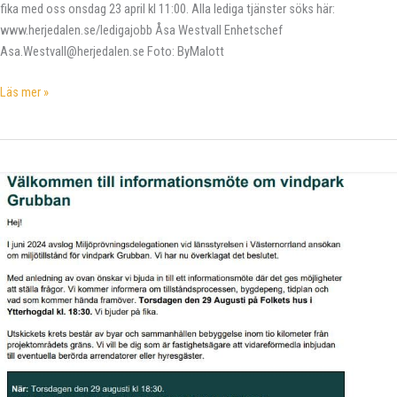
fika med oss onsdag 23 april kl 11:00. Alla lediga tjänster söks här:
www.herjedalen.se/ledigajobb Åsa Westvall Enhetschef
Asa.Westvall@herjedalen.se Foto: ByMalott
Svedjegården
Läs mer »
behöver
dig