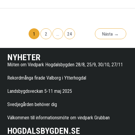
I
YTTERHOGDAL
1
2
…
24
Nästa
→
NYHETER
Möten om Vindpark Hogdalsbygden 28/8, 25/9, 30/10, 27/11
Rekordmånga firade Valborg i Ytterhogdal
Landsbygdsveckan 5-11 maj 2025
Svedjegården behöver dig
Välkommen till informationsmöte om vindpark Grubban
HOGDALSBYGDEN.SE