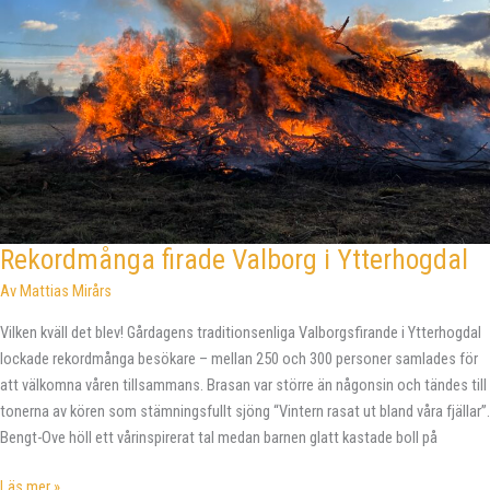
Rekordmånga firade Valborg i Ytterhogdal
Av
Mattias Mirårs
Vilken kväll det blev! Gårdagens traditionsenliga Valborgsfirande i Ytterhogdal
lockade rekordmånga besökare – mellan 250 och 300 personer samlades för
att välkomna våren tillsammans. Brasan var större än någonsin och tändes till
tonerna av kören som stämningsfullt sjöng “Vintern rasat ut bland våra fjällar”.
Bengt-Ove höll ett vårinspirerat tal medan barnen glatt kastade boll på
Rekordmånga
Läs mer »