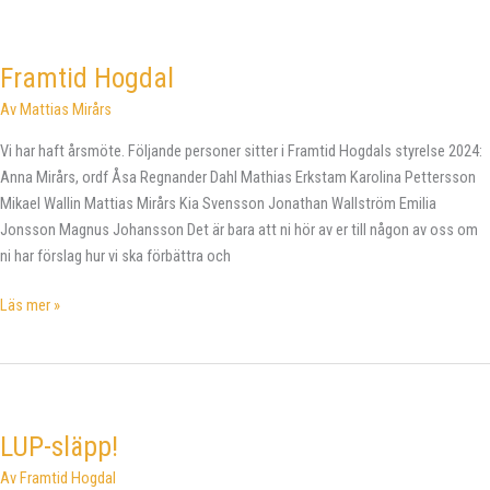
25/5!
Framtid Hogdal
Av
Mattias Mirårs
Vi har haft årsmöte. Följande personer sitter i Framtid Hogdals styrelse 2024:
Anna Mirårs, ordf Åsa Regnander Dahl Mathias Erkstam Karolina Pettersson
Mikael Wallin Mattias Mirårs Kia Svensson Jonathan Wallström Emilia
Jonsson Magnus Johansson Det är bara att ni hör av er till någon av oss om
ni har förslag hur vi ska förbättra och
Framtid
Läs mer »
Hogdal
LUP-släpp!
Av
Framtid Hogdal