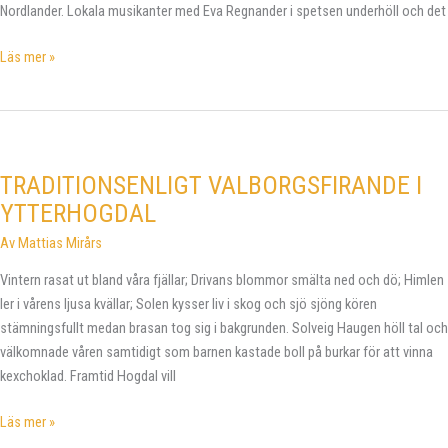
Nordlander. Lokala musikanter med Eva Regnander i spetsen underhöll och det
Första
Läs mer »
majtåg
i
Ytterhogdal
TRADITIONSENLIGT VALBORGSFIRANDE I
YTTERHOGDAL
Av
Mattias Mirårs
Vintern rasat ut bland våra fjällar; Drivans blommor smälta ned och dö; Himlen
ler i vårens ljusa kvällar; Solen kysser liv i skog och sjö sjöng kören
stämningsfullt medan brasan tog sig i bakgrunden. Solveig Haugen höll tal och
välkomnade våren samtidigt som barnen kastade boll på burkar för att vinna
kexchoklad. Framtid Hogdal vill
TRADITIONSENLIGT
Läs mer »
VALBORGSFIRANDE