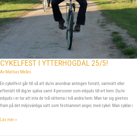
CYKELFEST I YTTERHOGDAL 25/5!
Av
Mattias Mirårs
En cykelfest går till så att du/ni anordnar antingen förrätt, varmrätt eller
efterrätt till dig/er själva samt 4 personer som inbjuds till ert hem. Du/ni
inbjuds i er tur att inta de två rätterna i två andra hem. Man tar sig givetvis
fram på det miljövänliga sätt som festnamnet anger, med cykel. Man cyklar i
CYKELFEST
Läs mer »
I
YTTERHOGDAL