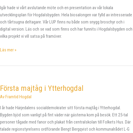
Igår hade vi vårt avslutande möte och en presentation av vår lokala
utvecklingsplan för Hogdalsbygden. Hela biosalongen var fylld av intresserade
och tårtsugna deltagare. Vår LUP finns nu både som snygg broschyr och i
digital version. Läs och se vad som finns och har funnits i Hogdalsbygden och
vilka projekt vi vill satsa på framöver.
LUP-
Läs mer »
släpp!
Första majtåg i Ytterhogdal
Av
Framtid Hogdal
I år hade Härjedalens socialdemokrater sitt första majtåg i Ytterhogdal.
Bygden bjöd som vanligt på fint väder när gästerna kom på besök. Ett 25-tal
personer tågade med fanor och plakat från centralskolan till Folkets Hus. Där
talade regionstyrelsens ordförande Bengt Bergqvist och kommunalrådet L-G