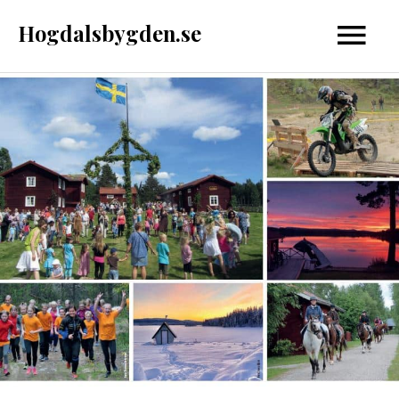
Hoppa
Hogdalsbygden.se
Huvud
till
innehåll