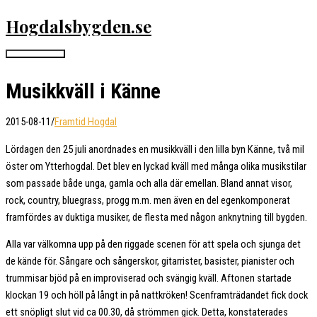
Hoppa
Hogdalsbygden.se
till
innehåll
Huvudmeny
Musikkväll i Känne
2015-08-11
/
Framtid Hogdal
Lördagen den 25 juli anordnades en musikkväll i den lilla byn Känne, två mil
öster om Ytterhogdal. Det blev en lyckad kväll med många olika musikstilar
som passade både unga, gamla och alla där emellan. Bland annat visor,
rock, country, bluegrass, progg m.m. men även en del egenkomponerat
framfördes av duktiga musiker, de flesta med någon anknytning till bygden.
Alla var välkomna upp på den riggade scenen för att spela och sjunga det
de kände för. Sångare och sångerskor, gitarrister, basister, pianister och
trummisar bjöd på en improviserad och svängig kväll. Aftonen startade
klockan 19 och höll på långt in på nattkröken! Scenframträdandet fick dock
ett snöpligt slut vid ca 00.30, då strömmen gick. Detta, konstaterades