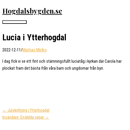
Hoppa
Hogdalsbygden.se
till
innehåll
Huvudmeny
Lucia i Ytterhogdal
2022-12-11
/
Mattias Mirårs
I dag fick vi se ett fint och stämningsfullt luciatåg i kyrkan där Carola har
plockat fram det bästa från våra barn och ungdomar från byn.
← Julskyltning i Ytterhogdal
Insändare: Enskilda vägar →