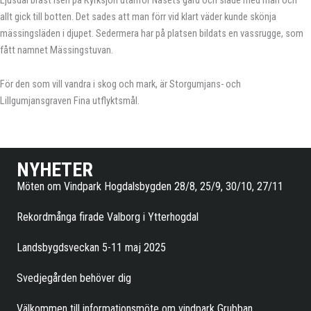
allt gick till botten. Det sades att man förr vid klart väder kunde skönja
mässingsläden i djupet. Sedermera har på platsen bildats en vassrugge, som
fått namnet Mässingstuvan.
För den som vill vandra i skog och mark, är Storgumjans- och
Lillgumjansgraven Fina utflyktsmål.
NYHETER
Möten om Vindpark Hogdalsbygden 28/8, 25/9, 30/10, 27/11
Rekordmånga firade Valborg i Ytterhogdal
Landsbygdsveckan 5-11 maj 2025
Svedjegården behöver dig
Välkommen till informationsmöte om vindpark Grubban