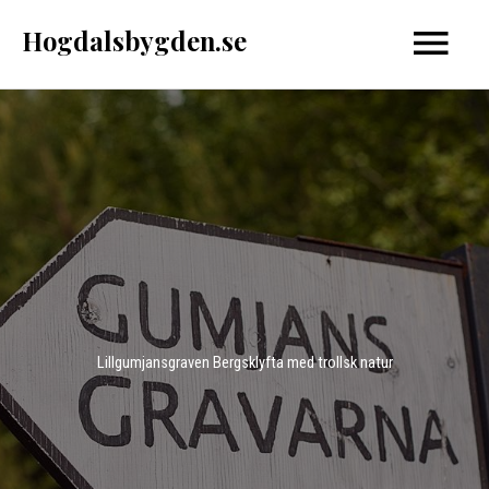
Hoppa
Hogdalsbygden.se
Huvud
till
innehåll
Lillgumjansgraven Bergsklyfta med trollsk natur