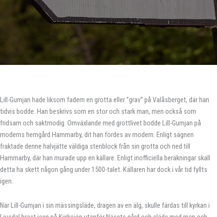
Lill-Gumjan hade liksom fadern en grotta eller ”grav” på Valåsberget, där han
tidvis bodde. Han beskrivs som en stor och stark man, men också som
fridsam och saktmodig. Omväxlande med grottlivet bodde Lill-Gumjan på
moderns hemgård Hammarby, dit han fördes av modern. Enligt sägnen
fraktade denne halvjätte väldiga stenblock från sin grotta och ned till
Hammarby, där han murade upp en källare. Enligt inofficiella beräkningar skall
detta ha skett någon gång under 1500-talet. Källaren har dock i vår tid fyllts
igen.
När Lill-Gumjan i sin mässingsläde, dragen av en älg, skulle färdas till kyrkan i
Ljusdal brast isen på Kyrksjön utanför Näsets gård och släde med man och