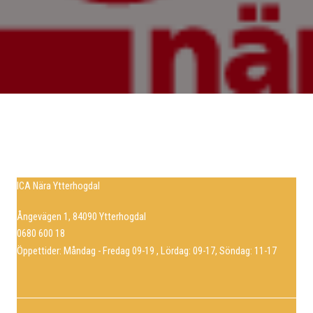
ICA Nära Ytterhogdal
Ångevägen 1, 84090 Ytterhogdal
0680 600 18
Öppettider: Måndag - Fredag 09-19 , Lördag: 09-17, Söndag: 11-17