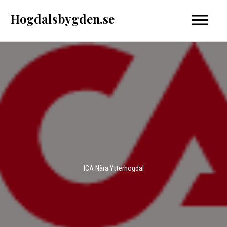
Hoppa
Hogdalsbygden.se
Huvud
till
innehåll
ICA Nära Ytterhogdal