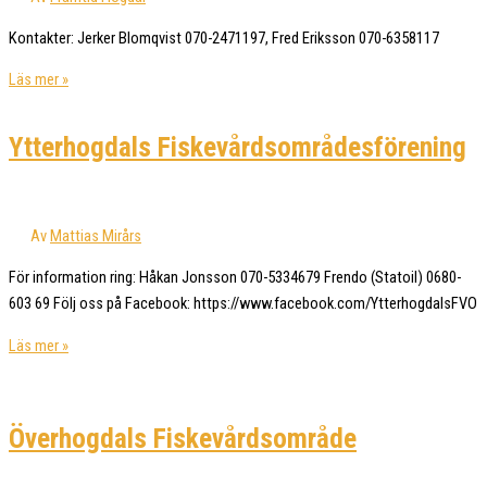
Kontakter: Jerker Blomqvist 070-2471197, Fred Eriksson 070-6358117
Flor
Läs mer »
fvof
(fiskevårdsområdesförening)
Ytterhogdals Fiskevårdsområdesförening
Av
Mattias Mirårs
För information ring: Håkan Jonsson 070-5334679 Frendo (Statoil) 0680-
603 69 Följ oss på Facebook: https://www.facebook.com/YtterhogdalsFVO
Ytterhogdals
Läs mer »
Fiskevårdsområdesförening