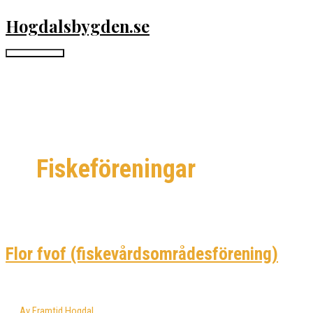
Hoppa
Hogdalsbygden.se
till
innehåll
Huvudmeny
Fiskeföreningar
Flor fvof (fiskevårdsområdesförening)
Av
Framtid Hogdal