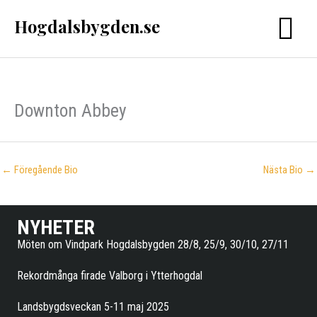
Hoppa
Hogdalsbygden.se
Huvu
till
innehåll
Downton Abbey
←
Föregående Bio
Nästa Bio
→
NYHETER
Möten om Vindpark Hogdalsbygden 28/8, 25/9, 30/10, 27/11
Rekordmånga firade Valborg i Ytterhogdal
Landsbygdsveckan 5-11 maj 2025