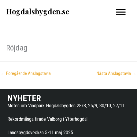
Hoppa
Hogdalsbygden.se
Huvud
till
innehåll
Röjdag
←
Föregående Anslagstavla
Nästa Anslagstavla
→
NYHETER
Möten om Vindpark Hogdalsbygden 28/8, 25/9, 30/10, 27/11
Rekordmånga firade Valborg i Ytterhogdal
Landsbygdsveckan 5-11 maj 2025