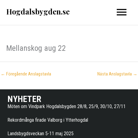
Hoppa
Hogdalsbygden.se
Huvud
till
innehåll
Mellanskog aug 22
←
Föregående Anslagstavla
Nästa Anslagstavla
→
NYHETER
Möten om Vindpark Hogdalsbygden 28/8, 25/9, 30/10, 27/11
Rekordmånga firade Valborg i Ytterhogdal
Landsbygdsveckan 5-11 maj 2025