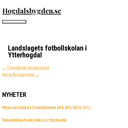
Hoppa
Hogdalsbygden.se
till
innehåll
Huvudmeny
Landslagets fotbollskolan i
Ytterhogdal
←
Föregående Anslagstavla
Nästa Anslagstavla
→
NYHETER
Möten om Vindpark Hogdalsbygden 28/8, 25/9, 30/10, 27/11
Rekordmånga firade Valborg i Ytterhogdal