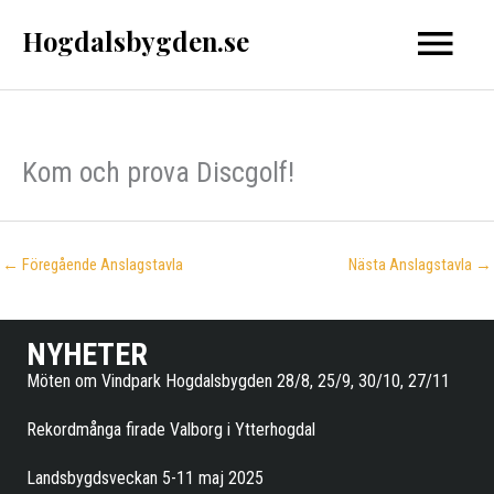
Hoppa
Hogdalsbygden.se
Huvud
till
innehåll
Kom och prova Discgolf!
←
Föregående Anslagstavla
Nästa Anslagstavla
→
NYHETER
Möten om Vindpark Hogdalsbygden 28/8, 25/9, 30/10, 27/11
Rekordmånga firade Valborg i Ytterhogdal
Landsbygdsveckan 5-11 maj 2025