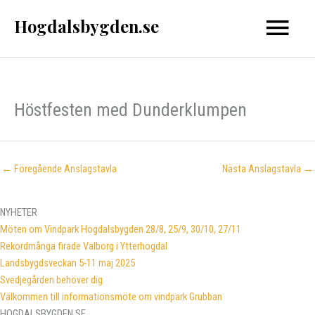
Hoppa
Hogdalsbygden.se
Huvud
till
innehåll
Höstfesten med Dunderklumpen
←
Föregående Anslagstavla
Nästa Anslagstavla
→
NYHETER
Möten om Vindpark Hogdalsbygden 28/8, 25/9, 30/10, 27/11
Rekordmånga firade Valborg i Ytterhogdal
Landsbygdsveckan 5-11 maj 2025
Svedjegården behöver dig
Välkommen till informationsmöte om vindpark Grubban
HOGDALSBYGDEN.SE