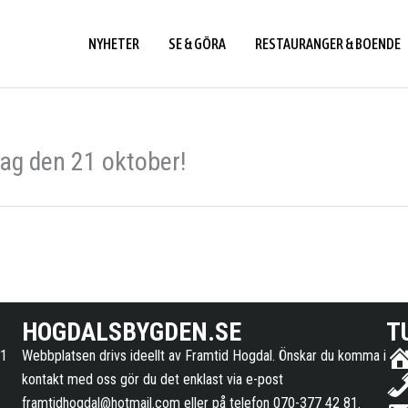
NYHETER
SE & GÖRA
RESTAURANGER & BOENDE
dag den 21 oktober!
HOGDALSBYGDEN.SE
T
11
Webbplatsen drivs ideellt av Framtid Hogdal. Önskar du komma i
kontakt med oss gör du det enklast via e-post
framtidhogdal@hotmail.com
eller på telefon 070-377 42 81.