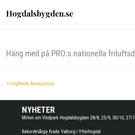
Hoppa
Hogdalsbygden.se
till
innehåll
Häng med på PRO:s nationella frilufts
←
Föregående Anslagstavla
NYHETER
Möten om Vindpark Hogdalsbygden 28/8, 25/9, 30/10, 27/
Rekordmånga firade Valborg i Ytterhogdal