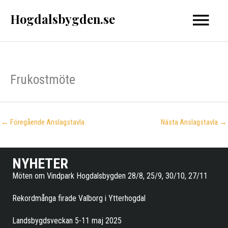
Hoppa
Hogdalsbygden.se
Huvud
till
innehåll
Frukostmöte
←
Föregående Anslagstavla
Nästa Anslagstavla
→
NYHETER
Möten om Vindpark Hogdalsbygden 28/8, 25/9, 30/10, 27/11
Rekordmånga firade Valborg i Ytterhogdal
Landsbygdsveckan 5-11 maj 2025