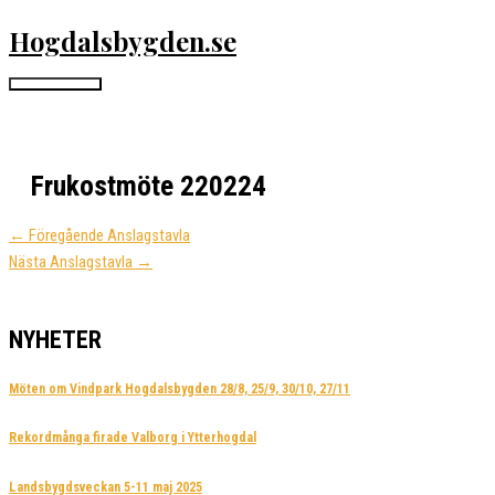
Hoppa
Hogdalsbygden.se
till
innehåll
Huvudmeny
Frukostmöte 220224
←
Föregående Anslagstavla
Nästa Anslagstavla
→
NYHETER
Möten om Vindpark Hogdalsbygden 28/8, 25/9, 30/10, 27/11
Rekordmånga firade Valborg i Ytterhogdal
Landsbygdsveckan 5-11 maj 2025