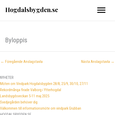
Hoppa
Hogdalsbygden.se
Huvud
till
innehåll
Byloppis
←
Föregående Anslagstavla
Nästa Anslagstavla
→
NYHETER
Möten om Vindpark Hogdalsbygden 28/8, 25/9, 30/10, 27/11
Rekordmånga firade Valborg i Ytterhogdal
Landsbygdsveckan 5-11 maj 2025
Svedjegården behöver dig
Välkommen till informationsmöte om vindpark Grubban
HOGDALSBYGDEN.SE