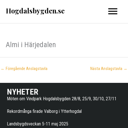
Hoppa
Hogdalsbygden.se
Huvud
till
innehåll
Almi i Härjedalen
←
Föregående Anslagstavla
Nästa Anslagstavla
→
NYHETER
Möten om Vindpark Hogdalsbygden 28/8, 25/9, 30/10, 27/11
Rekordmånga firade Valborg i Ytterhogdal
Landsbygdsveckan 5-11 maj 2025