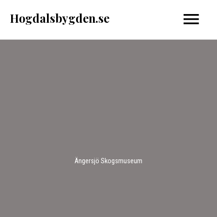
Hoppa
Hogdalsbygden.se
Huvud
till
innehåll
Ängersjö Skogsmuseum