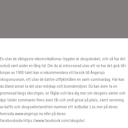
En utav de viktigaste inkomstkällorna i bygden är skogsbruket, och så har det
också varit under en lång tid. Om du är intresserad utav att se hur det gick till i
början av 1900-talet kan vi rekommendera ett besök till Ängersjö
skogsmuseum, ett utav de bättre utflyktmålen en varm sommardag. Här kan
du bland annat ta del utav redskap och boendemiljöer. Du kan även ta en
promenad längs ekostigen, se fåglar och lära dig mer om skogens växter och
djur. Under sommaren finns även får och små grisar på plats, samt servering
av kaffe och skogsarbetarrätten nummer ett: kolbullar. Läs mer på deras
hemsida www.angersjo.nu eller på deras
facebooksida https://www.facebook.com/skogsliv/.