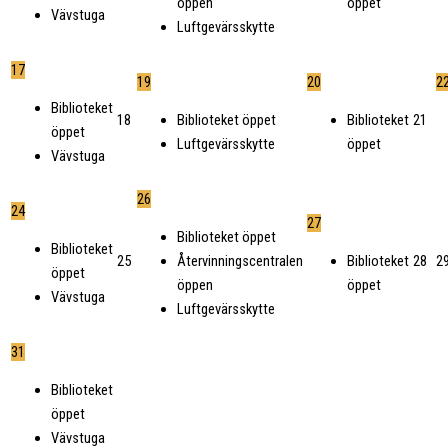
öppen
öppet
Vävstuga
Luftgevärsskytte
17
19
20
2
Biblioteket
18
21
Biblioteket öppet
Biblioteket
öppet
Luftgevärsskytte
öppet
Vävstuga
26
24
27
Biblioteket öppet
Biblioteket
25
28
2
Återvinningscentralen
Biblioteket
öppet
öppen
öppet
Vävstuga
Luftgevärsskytte
31
Biblioteket
öppet
Vävstuga