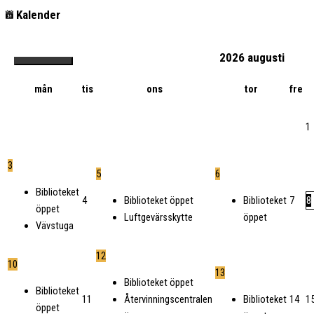
Kalender
2026
augusti
mån
tis
ons
tor
fre
1
3
5
6
Biblioteket
4
7
8
Biblioteket öppet
Biblioteket
öppet
Luftgevärsskytte
öppet
Vävstuga
12
10
13
Biblioteket öppet
Biblioteket
11
14
1
Återvinningscentralen
Biblioteket
öppet