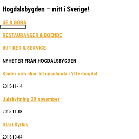
Hogdalsbygden – mitt i Sverige!
Hoppa
Hogdalsbygden.se
till
SE & GÖRA
innehåll
Huvudmeny
RESTAURANGER & BOENDE
BUTIKER & SERVICE
NYHETER FRÅN HOGDALSBYGDEN
Kläder och skor till nyanlända i Ytterhogdal
2015-11-14
Julskyltning 29 november
2015-11-08
Start Kyrkis
2015-10-04