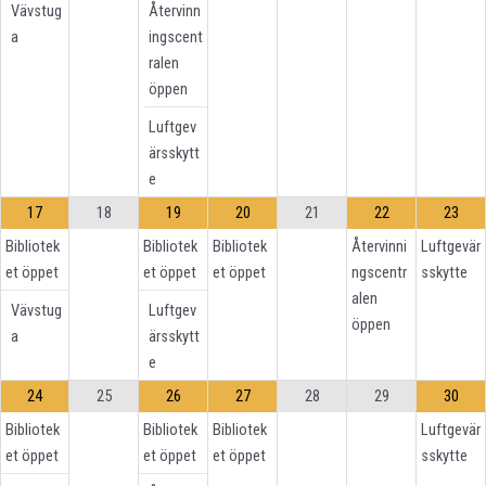
Vävstug
Återvinn
a
ingscent
ralen
öppen
Luftgev
ärsskytt
e
17
18
19
20
21
22
23
Bibliotek
Bibliotek
Bibliotek
Återvinni
Luftgevär
et öppet
et öppet
et öppet
ngscentr
sskytte
alen
Vävstug
Luftgev
öppen
a
ärsskytt
e
24
25
26
27
28
29
30
Bibliotek
Bibliotek
Bibliotek
Luftgevär
et öppet
et öppet
et öppet
sskytte