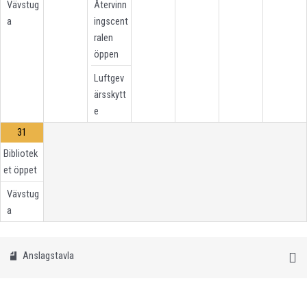
Vävstug
Återvinn
a
ingscent
ralen
öppen
Luftgev
ärsskytt
e
31
Bibliotek
et öppet
Vävstug
a
Anslagstavla