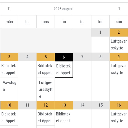
2026
augusti
mån
tis
ons
tor
fre
lör
sön
1
2
Luftgevär
sskytte
3
4
5
7
8
9
6
Bibliotek
Bibliotek
Luftgevär
Bibliotek
et öppet
et öppet
sskytte
et öppet
Vävstug
Luftgev
a
ärsskytt
e
10
11
12
13
14
15
16
Bibliotek
Bibliotek
Bibliotek
Luftgevär
et öppet
et öppet
et öppet
sskytte