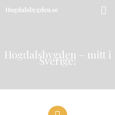
Hoppa
Hogdalsbygden.se
Huvu
till
innehåll
Hogdalsbygden – mitt i
Sverige!