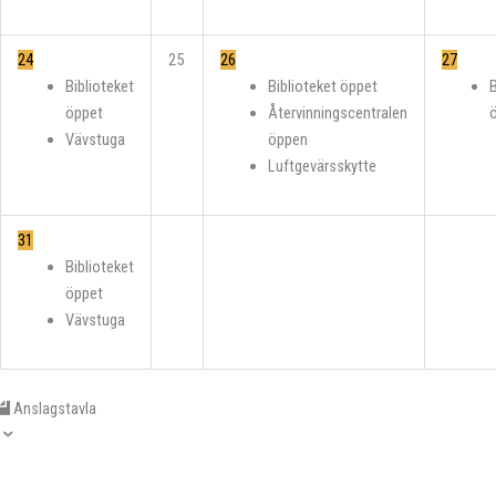
24
25
26
27
Biblioteket
Biblioteket öppet
B
öppet
Återvinningscentralen
Vävstuga
öppen
Luftgevärsskytte
31
Biblioteket
öppet
Vävstuga
Anslagstavla