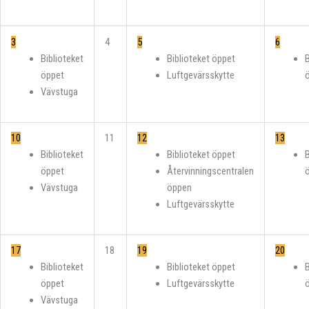
3
4
5
6
Biblioteket
Biblioteket öppet
B
öppet
Luftgevärsskytte
Vävstuga
10
11
12
13
Biblioteket
Biblioteket öppet
B
öppet
Återvinningscentralen
Vävstuga
öppen
Luftgevärsskytte
17
18
19
20
Biblioteket
Biblioteket öppet
B
öppet
Luftgevärsskytte
Vävstuga