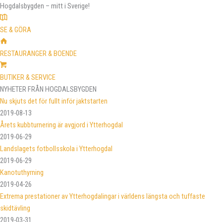
Hoppa
Hogdalsbygden – mitt i Sverige!
Hogdalsbygden.se
Huvud
till
innehåll
SE & GÖRA
RESTAURANGER & BOENDE
BUTIKER & SERVICE
NYHETER FRÅN HOGDALSBYGDEN
Nu skjuts det för fullt inför jaktstarten
2019-08-13
Årets kubbturnering är avgjord i Ytterhogdal
2019-06-29
Landslagets fotbollsskola i Ytterhogdal
2019-06-29
Kanotuthyrning
2019-04-26
Extrema prestationer av Ytterhogdalingar i världens längsta och tuffaste
skidtävling
2019-03-31